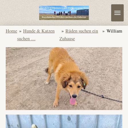
Zum
Hauptinhalt
springen
Home
»
Hunde & Katzen
»
Rüden suchen ein
»
William
suchen ....
Zuhause