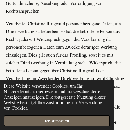
Geltendmachung, Ausübung oder Verteidigung von
Rechtsansprüchen.
Verarbeitet Christine Ringwald personenbezogene Daten, um
Direktwerbung zu betreiben, so hat die betroffene Person das
Recht, jederzeit Widerspruch gegen die Verarbeitung der
personenbezogenen Daten zum Zwecke derartiger Werbung
einzulegen. Dies gilt auch für das Profiling, soweit es mit
solcher Direktwerbung in Verbindung steht. Widerspricht die
betroffene Person gegenüber Christine Ringwald der
Verarbeitung für Zwecke der Direktwerbung, so wird Christine
Diese Website verwendet Cookies, um Ihr
Ringwald die personenbezogenen Daten nicht mehr für diese
Nutzererlebnis zu verbessern und maßgeschneiderte
Zwecke verarbeiten.
Anzeigen anzuzeigen. Die fortgesetzte Nutzung dieser
Website bestätigt Ihre Zustimmung zur Verwendung
Zudem hat die betroffene Person das Recht, aus Gründen, die
von Cookies.
sich aus ihrer besonderen Situation ergeben, gegen die sie
Ich stimme zu
betreffende Verarbeitung personenbezogener Daten, die bei