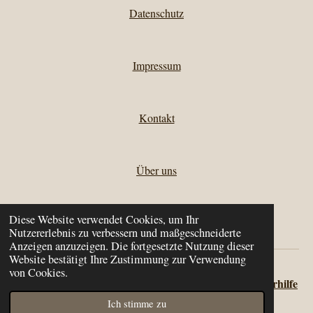
Datenschutz
Impressum
Kontakt
Über uns
Diese Website verwendet Cookies, um Ihr
Kontakt zu Mato
Nutzererlebnis zu verbessern und maßgeschneiderte
Anzeigen anzuzeigen. Die fortgesetzte Nutzung dieser
Website bestätigt Ihre Zustimmung zur Verwendung
© 2023 - 2024 Rumänische Pfötchen suchen ein
|
Zuhause
von Cookies.
Mato von Mato's Tierhilfe
Websitebearbeitung und Betreuung:
Ich stimme zu
Mit Unterstützung von
Webador