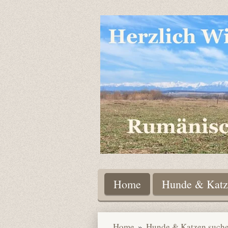
Zum
Hauptinhalt
springen
Home
Hunde & Katze
Home
»
Hunde & Katzen suchen