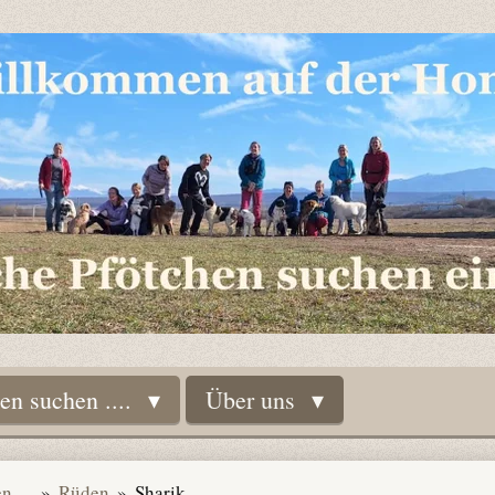
n suchen ....
Über uns
 ....
»
Rüden
»
Sharik