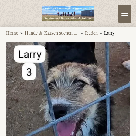
Zum
Hauptinhalt
springen
Home
»
Hunde & Katzen suchen ....
»
Rüden
»
Larry