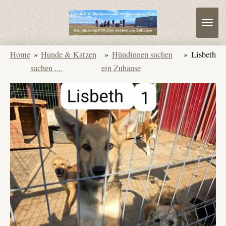
Zum
Hauptinhalt
springen
Home
»
Hunde & Katzen
»
Hündinnen suchen
»
Lisbeth
suchen ....
ein Zuhause