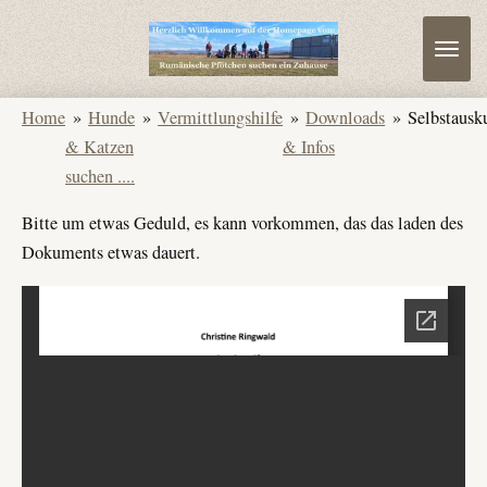
Zum
Hauptinhalt
springen
Home
»
Hunde
»
Vermittlungshilfe
»
Downloads
»
Selbstausk
& Katzen
& Infos
suchen ....
Bitte um etwas Geduld, es kann vorkommen, das das laden des
Dokuments etwas dauert.